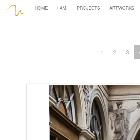
HOME
I AM.
PROJECTS
ARTWORKS
1
2
3